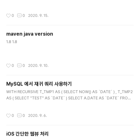
작성시간
0
0
2020. 9. 15.
maven java version
글 내용
1.8 1.8
작성시간
0
0
2020. 9. 10.
MySQL 에서 재귀 쿼리 사용하기
글 내용
WITH RECURSIVE T_TMP1 AS ( SELECT NOW() AS `DATE` ) , T_TMP2
AS ( SELECT "TEST" AS `DATE` ) SELECT A.DATE AS `DATE` FROM
T_TMP1 A UNION ALL SELECT B.DATE AS `DATE` FROM T_TMP2 B ;
+---------------------+ | DATE | +---------------------+ | 2020-09
작성시간
0
0
2020. 9. 6.
-06 01:21:58 | | TEST | +---------------------+ 2 rows in set (0.00 s
ec)
iOS 간단한 웹뷰 처리
글 내용