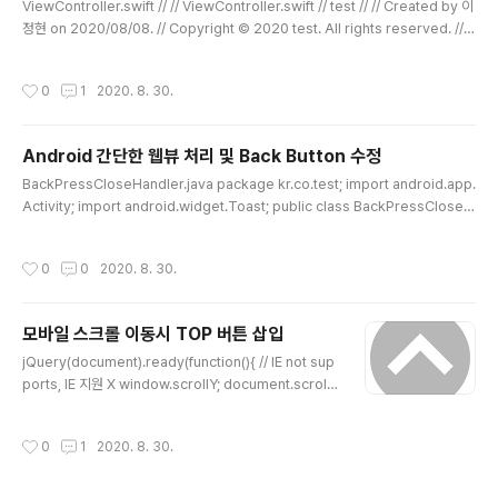
ViewController.swift // // ViewController.swift // test // // Created by 이
정현 on 2020/08/08. // Copyright © 2020 test. All rights reserved. // i
mport UIKit import WebKit class ViewController: UIViewController, W
KUIDelegate { @IBOutlet weak var webView: WKWebView! override f
작성시간
0
1
2020. 8. 30.
unc loadView() { let webConfiguration = WKWebViewConfiguration()
webView = WKWebView(frame: .zero, configuration: webConfigur..
Android 간단한 웹뷰 처리 및 Back Button 수정
글 내용
BackPressCloseHandler.java package kr.co.test; import android.app.
Activity; import android.widget.Toast; public class BackPressCloseH
andler { private long backKeyPressedTime = 0; private Toast toast;
private Activity activity; public BackPressCloseHandler(Activity cont
작성시간
0
0
2020. 8. 30.
ext) { this.activity = context; } public void onBackPressed() { if (Syste
m.currentTimeMillis() > backKeyPressedTime + 2000) { bac..
모바일 스크롤 이동시 TOP 버튼 삽입
글 내용
jQuery(document).ready(function(){ // IE not sup
ports, IE 지원 X window.scrollY; document.scrolli
ngElement.scrollTop; // Supports all major brow
sers document.documentElement.scrollTop; do
작성시간
0
1
2020. 8. 30.
cument.querySelector('html').scrollTop; // 스크롤
이 끝으로 이동 시 이벤트 발생 window.addEventListe
ner('scroll', () => { if (window.pageYOffset