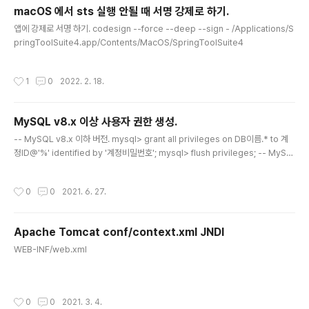
macOS 에서 sts 실행 안될 때 서명 강제로 하기.
글 내용
앱에 강제로 서명 하기. codesign --force --deep --sign - /Applications/S
pringToolSuite4.app/Contents/MacOS/SpringToolSuite4
작성시간
1
0
2022. 2. 18.
MySQL v8.x 이상 사용자 권한 생성.
글 내용
-- MySQL v8.x 이하 버전. mysql> grant all privileges on DB이름.* to 계
정ID@'%' identified by '계정비밀번호'; mysql> flush privileges; -- MySQ
L v8.x 이상. mysql> create user 계정ID@'%' identified by '계정비밀번호' ;
mysql> grant all privileges on DB이름.* to 계정ID@'%' with grant optio
작성시간
0
0
2021. 6. 27.
n; mysql> flush privileges; 권한 주는 명령어 정책이 변경 되었나 봅니다 (비밀
번호 강도도 높아 졌나 봅니다). # application.properties spring.datasourc
e.url=jdbc:mysql://127.0...
Apache Tomcat conf/context.xml JNDI
글 내용
WEB-INF/web.xml
작성시간
0
0
2021. 3. 4.