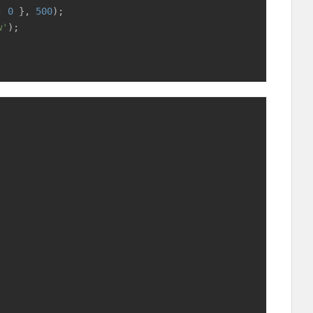
: 
0
 }, 
500
);

w'
);
