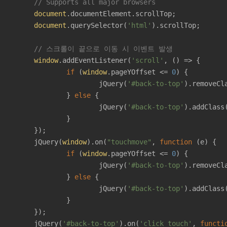
// Supports all major browsers
document
.documentElement.scrollTop;

document
.querySelector(
'html'
).scrollTop;

// 스크롤이 끝으로 이동 시 이벤트 발생
window
.addEventListener(
'scroll'
, 
() =>
 {

if
 (
window
.pageYOffset <= 
0
) {

				jQuery(
'#back-to-top'
).removeCl
			} 
else
 {

				jQuery(
'#back-to-top'
).addClass
		}

});

		jQuery(
window
).on(
"touchmove"
, 
function
 (
e
) 
{

if
 (
window
.pageYOffset <= 
0
) {

				jQuery(
'#back-to-top'
).removeCl
			} 
else
 {

				jQuery(
'#back-to-top'
).addClass
		}

});

		jQuery(
'#back-to-top'
).on(
'click touch'
, 
functi