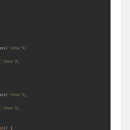
ass(
'show'
);

(
'show'
);

ass(
'show'
);

(
'show'
);

on
(
) 
{
