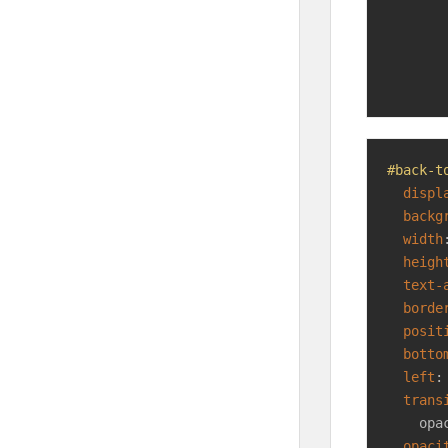
		
#back-t
displ
backg
width
heigh
text-
borde
posit
botto
left
:
trans
    opa
opaci