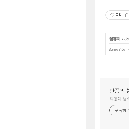
공감
'
컴퓨터
>
Ja
SameSite
(
단풍의 
젝망치 님
구독하