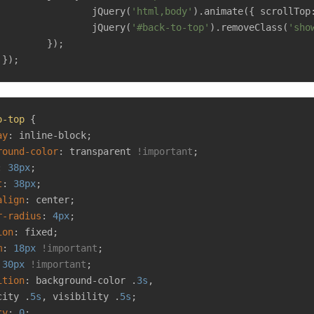
			jQuery(
'html,body'
).animate({ 
scrollTop
			jQuery(
'#back-to-top'
).removeClass(
'sho
});

	});
o-top
 {

ay
: inline-block;

round-color
: transparent 
!important
;

: 
38px
;

t
: 
38px
;

align
: center;

r-radius
: 
4px
;

ion
: fixed;

m
: 
18px
!important
;

 
30px
!important
;

ition
: background-color .
3s
, 

city .
5s
, visibility .
5s
;

ty
: 
0
;
