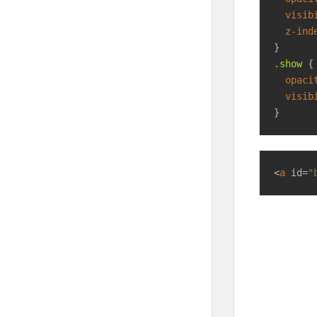
visib
z-ind
.show
 {

opaci
visib
}
<
a
id
=
"