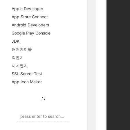
Apple Developer
App Store Connect
Android Developers
Google Play Console
JDK
해저케이블
긱벤치
시네벤치
	
SSL Server Test
		
App Icon Maker
/
/
	
		