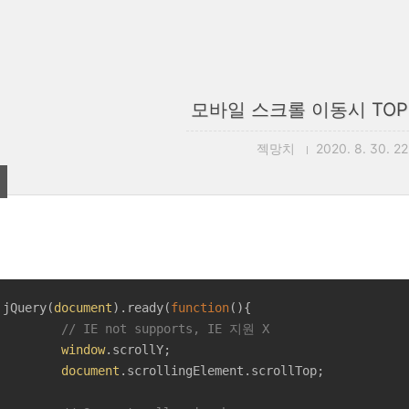
모바일 스크롤 이동시 TOP
젝망치
2020. 8. 30. 22
	jQuery(
document
).ready(
function
(
)
{

// IE not supports, IE 지원 X
window
.scrollY;

document
.scrollingElement.scrollTop;
