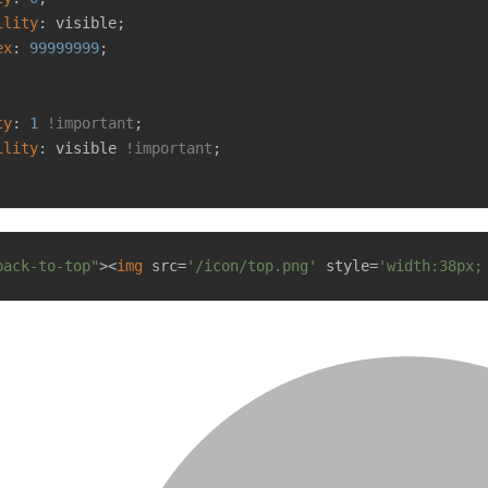
ility
: visible;

ex
: 
99999999
;

ty
: 
1
!important
;

ility
: visible 
!important
;

back-to-top"
>
<
img
src
=
'/icon/top.png'
style
=
'width:38px;