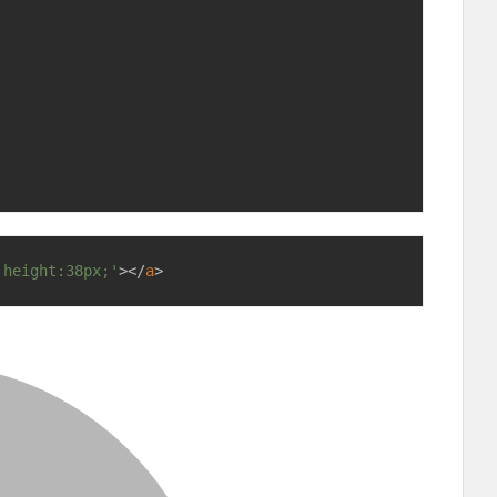
 height:38px;'
>
</
a
>