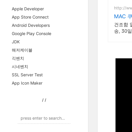
http://w
Apple Developer
MAC 
App Store Connect
건조함 
Android Developers
송, 30
Google Play Console
JDK
해저케이블
긱벤치
시네벤치
SSL Server Test
App Icon Maker
/
/