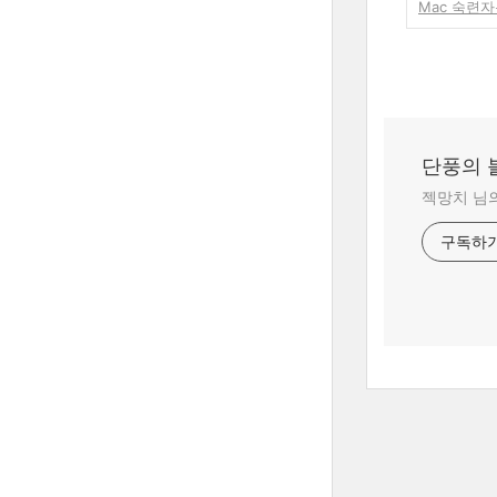
Mac 숙련
단풍의 
젝망치 님
구독하