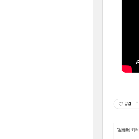
공감
'
컴퓨터
' 카